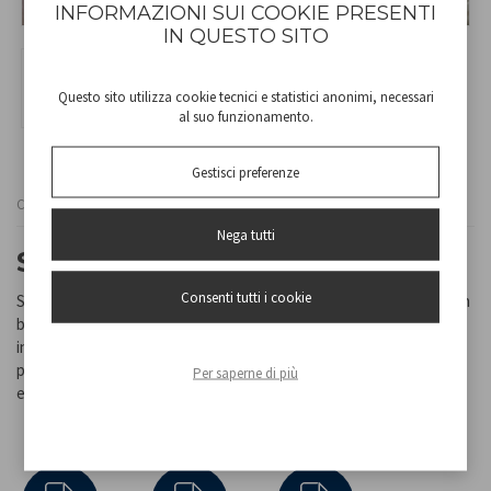
INFORMAZIONI SUI COOKIE PRESENTI
IN QUESTO SITO
Questo sito utilizza cookie tecnici e statistici anonimi, necessari
al suo funzionamento.
Gestisci preferenze
Cod
40.490
Nega tutti
SÈCHE-CHEVEUX
Consenti tutti i cookie
Sèche-cheveux compact avec deux vitesses sélectionnables et un
bouton de soufflage d'air froid. Équipé d'un support mural avec
interrupteur automatique marche / arrêt et d'un câble à ressort
pratique, extensible jusqu'à 2 m. Complet avec concentrateur d'air
Per saperne di più
et vis pour montage mural.