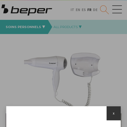
IT
EN
ES
FR
DE
SOINS PERSONNELS
ALL PRODUCTS
x