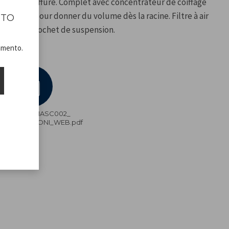
fixer la coiffure. Complet avec concentrateur de coiffage
diffuseur pour donner du volume dès la racine. Filtre à air
ITO
acile et crochet de suspension.
namento.
P301ASC002_
ISTRUZIONI_WEB.pdf