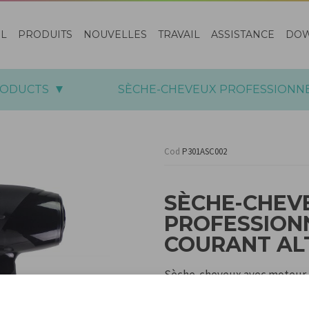
EL
PRODUITS
NOUVELLES
TRAVAIL
ASSISTANCE
DO
RODUCTS
SÈCHE-CHEVEUX PROFESSIONNE
Cod
P301ASC002
SÈCHE-CHEV
PROFESSION
COURANT AL
Sèche-cheveux avec moteur pr
températures sélectionnables