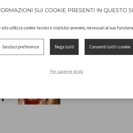
bouton d'air froid permet de 
pour une coiffure parfaite et 
FORMAZIONI SUI COOKIE PRESENTI IN QUESTO S
amovible pour un nettoyage f
sito utilizza cookie tecnici e statistici anonimi, necessari al suo funzio
Gestisci preferenze
Nega tutti
Consenti tutti i cookie
Technical
P301ASC002_
Per saperne di più
sheet
ADV.pdf