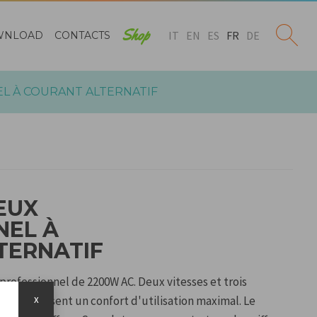
Shop
IT
EN
ES
FR
DE
WNLOAD
CONTACTS
L À COURANT ALTERNATIF
EUX
NEL À
TERNATIF
ofessionnel de 2200W AC. Deux vitesses et trois
x
 garantissent un confort d'utilisation maximal. Le