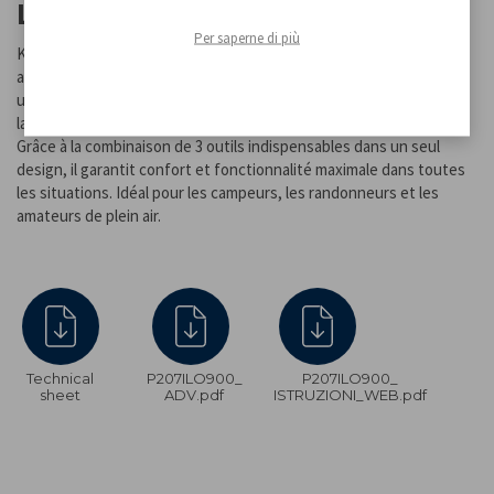
LANTERNE
Per saperne di più
Kit de camping 3 en 1 pratique et compact, parfait pour toutes les
aventures en plein air. Ce kit multifonction permet d'utiliser, avec
une seule batterie, 3 accessoires différents : ventilateur, torche,
lanterne et support utilisable pour le ventilateur et la lanterne.
Grâce à la combinaison de 3 outils indispensables dans un seul
design, il garantit confort et fonctionnalité maximale dans toutes
les situations. Idéal pour les campeurs, les randonneurs et les
amateurs de plein air.
Technical
P207ILO900_
P207ILO900_
sheet
ADV.pdf
ISTRUZIONI_WEB.pdf