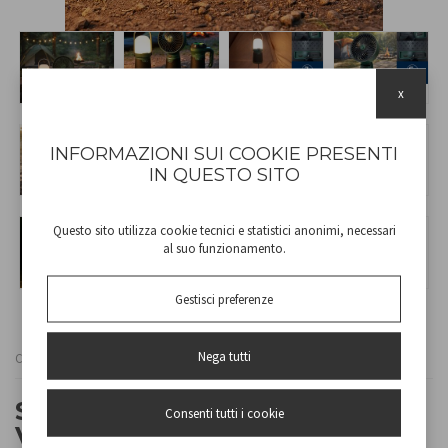
x
INFORMAZIONI SUI COOKIE PRESENTI
IN QUESTO SITO
Questo sito utilizza cookie tecnici e statistici anonimi, necessari
al suo funzionamento.
Gestisci preferenze
Nega tutti
Cod
P207ILO900
SET 3 EN 1 POUR LE CAMPING :
Consenti tutti i cookie
VENTILATEUR + TORCHE +