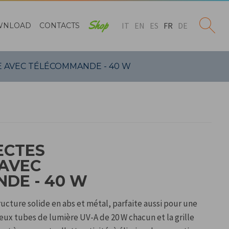
Shop
IT
EN
ES
FR
DE
WNLOAD
CONTACTS
E AVEC TÉLÉCOMMANDE - 40 W
ECTES
 AVEC
DE - 40 W
ucture solide en abs et métal, parfaite aussi pour une
 deux tubes de lumière UV-A de 20 W chacun et la grille