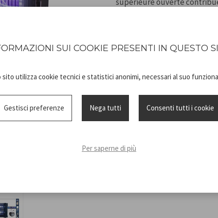
supérieure ouverte contribue
et autres insectes volants. U
fournie. Télécommande inclus
FORMAZIONI SUI COOKIE PRESENTI IN QUESTO S
sito utilizza cookie tecnici e statistici anonimi, necessari al suo funzio
Gestisci preferenze
Nega tutti
Consenti tutti i cookie
Technical
P206ZAN040
sheet
ISTRUZIONI
Per saperne di più