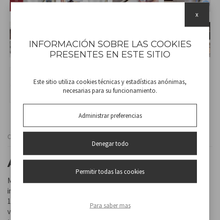
x
INFORMACIÓN SOBRE LAS COOKIES
PRESENTES EN ESTE SITIO
Este sitio utiliza cookies técnicas y estadísticas anónimas,
necesarias para su funcionamiento.
Administrar preferencias
Cod
BP.200
Denegar todo
AMASADORA 4,5L
Permitir todas las cookies
Mezclador con estructura en abs y recipiente extraíble de acero
inoxidable con una capacidad de 4.5L. Gracias al potente motor de
1000 vatios y al botón de encendido seleccionable en 8
Para saber mas
velocidades, es ideal para amasar, mezclar y batir. Tapa de plástico