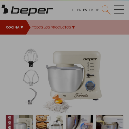
IT
EN
ES
FR
DE
COCINA
TODOS LOS PRODUCTOS