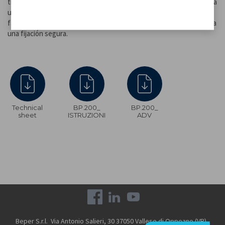
transparente contra salpicaduras sobre el recipiente. Se suministra
una batidora rasante, una batidora plana y un gancho amasador
fácilmente intercambiable. Base con ventosas antideslizantes para
una fijación segura.
Technical
BP.200_
BP.200_
sheet
ISTRUZIONI
ADV
Beper S.r.l. Via Antonio Salieri, 30 37050 Vallese di Oppeano (VR) -