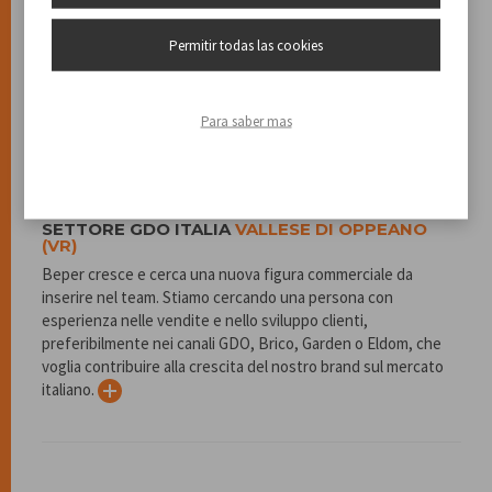
esperienza) Per la nostra sede di Vallese di Oppeano (VR),
siamo alla ricerca di un/una Responsabile Logistica con
Permitir todas las cookies
esperienza, capace di gestire e ottimizzare l’intero flusso
logistico aziendale. Se ti piace lavorare sui processi,
migliorare l’efficienza e avere un impatto concreto
Para saber mas
sull’organizzazione, questa è l’opportunità giusta per te.
SETTORE GDO ITALIA
VALLESE DI OPPEANO
(VR)
Beper cresce e cerca una nuova figura commerciale da
inserire nel team. Stiamo cercando una persona con
esperienza nelle vendite e nello sviluppo clienti,
preferibilmente nei canali GDO, Brico, Garden o Eldom, che
voglia contribuire alla crescita del nostro brand sul mercato
italiano.