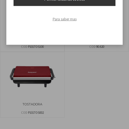
Para saber mas
TOSTADORA CON PINZAS
TOSTADORA
COD
P101TOS100
COD
90.620
TOSTADORA
COD
P101TOS002