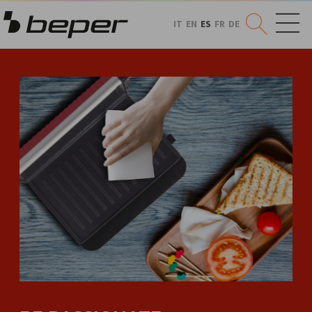
IT
EN
ES
FR
DE