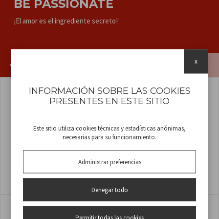
BE PASSIONATE
¡El amor es el ingrediente secreto!
x
COCINA
COCCIÓN
TOSTADORES
INFORMACIÓN SOBRE LAS COOKIES
PRESENTES EN ESTE SITIO
Este sitio utiliza cookies técnicas y estadísticas anónimas,
necesarias para su funcionamiento.
Administrar preferencias
TOSTADORA 750W
TOSTADORA ELÉCTRICA DE 4
REBANADAS FAMILY GRILL
COD
P101TOS010
COD
P101TOS040
Denegar todo
Permitir todas las cookies