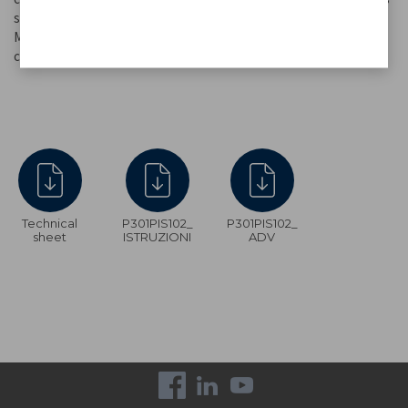
suaves y brillantes. 3 ajustes de temperatura y 2 velocidades.
Mango ergonómico, punta fría y cable giratorio para máxima
comodidad del usuario.
Technical
P301PIS102_
P301PIS102_
sheet
ISTRUZIONI
ADV