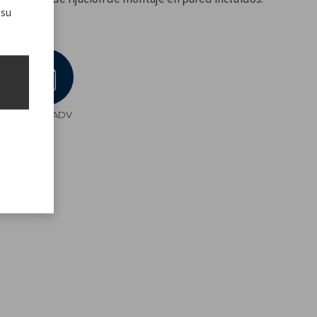
 su
s
RI.503_ ADV