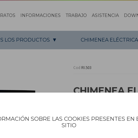
ARATOS
INFORMACIONES
TRABAJO
ASISTENCIA
DOW
S LOS PRODUCTOS
CHIMENEA ELÉCTRICA
Cod
RI.503
CHIMENEA E
Chimenea eléctrica de pared, 
configuraciones de calefacció
ORMACIÓN SOBRE LAS COOKIES PRESENTES EN 
multifunción para ajuste de 
SITIO
función de calefacción no es
seguridad de apagado automát