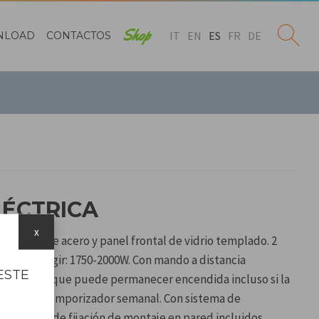
Shop
IT
EN
ES
FR
DE
NLOAD
CONTACTOS
LÉCTRICA
x
con caja de acero y panel frontal de vidrio templado. 2
n para elegir: 1750-2000W. Con mando a distancia
ESTE
llama LED, que puede permanecer encendida incluso si la
tá activa. Temporizador semanal. Con sistema de
ico y kit de fijación de montaje en pared incluidos.