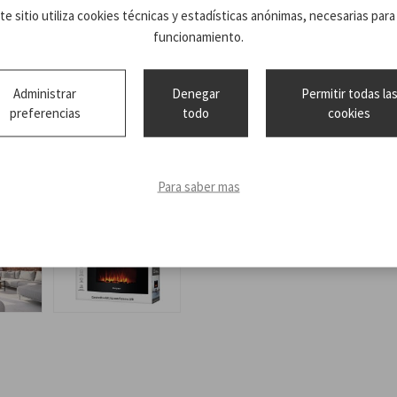
te sitio utiliza cookies técnicas y estadísticas anónimas, necesarias para
funcionamiento.
Administrar
Denegar
Permitir todas la
preferencias
todo
cookies
Technical
RI503_
sheet
ISTRUZIONI
Para saber mas