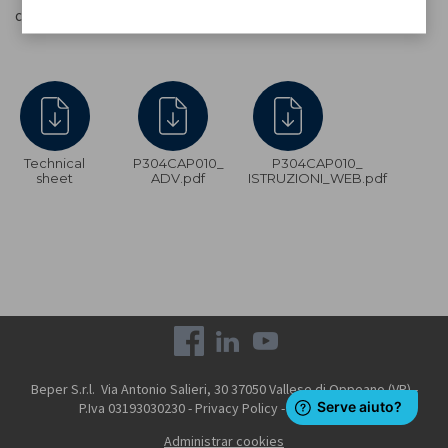
carga USB tipo C, cepillo de limpieza y aceite lubricante.
Technical
P304CAP010_
P304CAP010_
sheet
ADV.pdf
ISTRUZIONI_WEB.pdf
Beper S.r.l. Via Antonio Salieri, 30 37050 Vallese di Oppeano (VR) -
P.Iva 03193030230 -
Privacy Policy
-
Cookie Policy
Administrar cookies