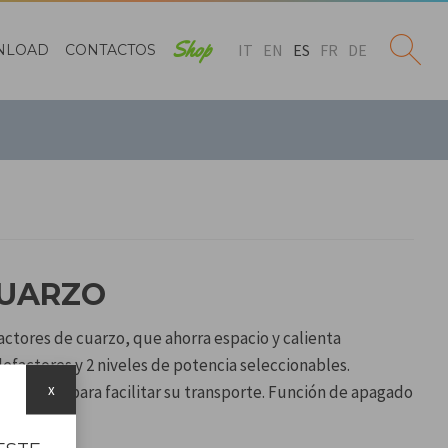
Shop
IT
EN
ES
FR
DE
NLOAD
CONTACTOS
CUARZO
actores de cuarzo, que ahorra espacio y calienta
efactores y 2 niveles de potencia seleccionables.
x
o. Con asa para facilitar su transporte. Función de apagado