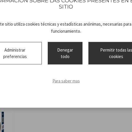
ORMACIÓN SOBRE LAS COOKIES PRESENTES EN 
SITIO
te sitio utiliza cookies técnicas y estadísticas anónimas, necesarias para
funcionamiento.
Technical
P203PAN004
sheet
ISTRUZIONI
Administrar
Denegar
Permitir todas la
preferencias
todo
cookies
Para saber mas