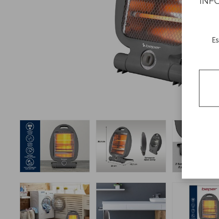
INF
Es