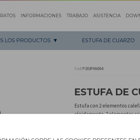
ARATOS
INFORMACIONES
TRABAJO
ASISTENCIA
DOW
S LOS PRODUCTOS
ESTUFA DE CUARZO
Cod
P203PAN004
ESTUFA DE 
Estufa con 2 elementos calef
rápidamente. 2 elementos cal
Plegable, para ahorrar espaci
automático en caso de caída.