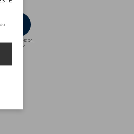
ESTE
 su
_
P203PAN004_
ADV
s