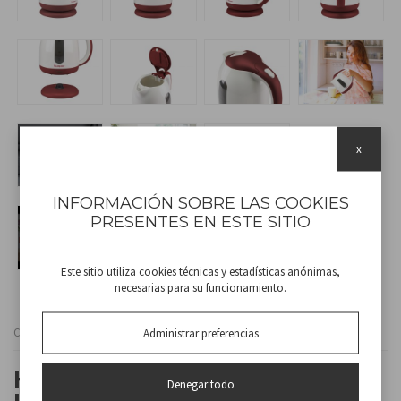
x
INFORMACIÓN SOBRE LAS COOKIES
PRESENTES EN ESTE SITIO
Este sitio utiliza cookies técnicas y estadísticas anónimas,
necesarias para su funcionamiento.
Administrar preferencias
Cod
P101BOL100
HERVIDOR ELÉCTRICO DE 1,7
Denegar todo