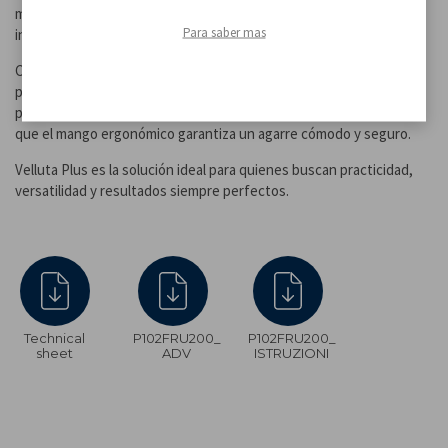
mientras que el picador de 500 ml permite triturar fácilmente
Para saber mas
ingredientes como verduras, hierbas aromáticas y frutos secos.
Completa el conjunto el vaso medidor de 700 ml, perfecto para
preparaciones precisas. Las dos velocidades seleccionables
permiten adaptar el funcionamiento a cada necesidad, mientras
que el mango ergonómico garantiza un agarre cómodo y seguro.
Velluta Plus es la solución ideal para quienes buscan practicidad,
versatilidad y resultados siempre perfectos.
Technical
P102FRU200_
P102FRU200_
sheet
ADV
ISTRUZIONI