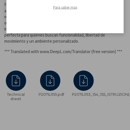
fría o natural, mientras que manteniendo pulsado el botón se
Para saber mas
ajusta fácilmente la intensidad luminosa según el ambiente y el
momento del día. Gracias a su batería integrada de alta capacidad,
ofrece una autonomía prolongada (más de 36 horas a intensidad
mínima). Recargable mediante el cable USB incluido, es la solución
perfecta para quienes buscan funcionalidad, libertad de
movimiento y un ambiente personalizado.
*** Translated with www.DeepL.com/Translator (free version) ***
Technical
P207ILI155.pdf
P207ILI153_154_155_ISTRUZION
sheet