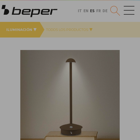
IT
EN
ES
FR
DE
ILUMINACIÓN
TODOS LOS PRODUCTOS