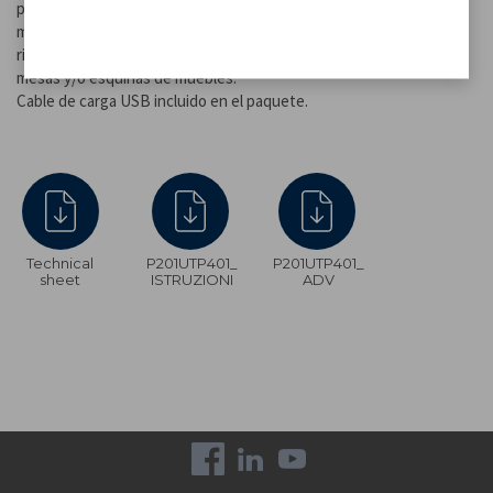
pulsado el botón de encendido. También es regulable en altura:
mediante las 5 secciones de la tija, puedes colocarla en cualquier
rincón de la casa. La lámpara también es adecuada para iluminar
mesas y/o esquinas de muebles.
Cable de carga USB incluido en el paquete.
Technical
P201UTP401_
P201UTP401_
sheet
ISTRUZIONI
ADV