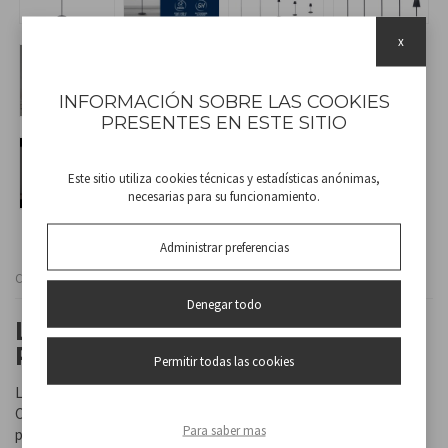
x
INFORMACIÓN SOBRE LAS COOKIES
PRESENTES EN ESTE SITIO
Este sitio utiliza cookies técnicas y estadísticas anónimas,
necesarias para su funcionamiento.
Administrar preferencias
Cod
P201UTP401
Denegar todo
LÁMPARA DE SOFÁ
RECARGABLE - NEGRA
Permitir todas las cookies
Lámpara de sofá recargable con interruptor táctil.
Con un simple toque puede elegir entre luz cálida, fría o natural, y
Para saber mas
puede aumentar o disminuir la intensidad de la luz manteniendo