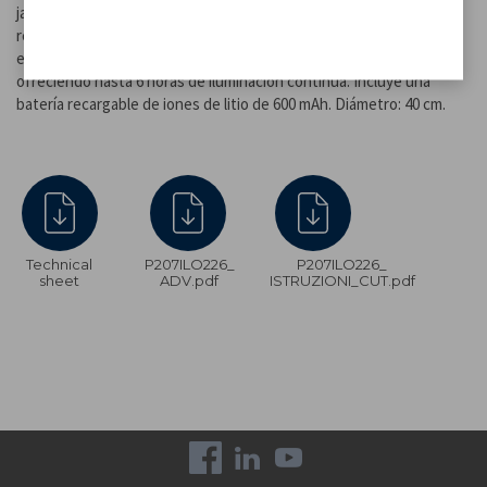
jardines, entradas, terrazas o piscinas. Fabricada en plástico
resistente con protección IP44, está diseñada para durar incluso
en exteriores. Funciona con energía solar y se carga en 6-8 horas,
ofreciendo hasta 6 horas de iluminación continua. Incluye una
batería recargable de iones de litio de 600 mAh. Diámetro: 40 cm.
Technical
P207ILO226_
P207ILO226_
sheet
ADV.pdf
ISTRUZIONI_CUT.pdf