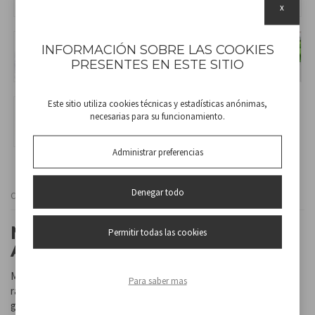
x
INFORMACIÓN SOBRE LAS COOKIES
PRESENTES EN ESTE SITIO
Este sitio utiliza cookies técnicas y estadísticas anónimas,
necesarias para su funcionamiento.
Administrar preferencias
Denegar todo
Cod
P101CUD250
MÁQUINA DE ALGODÓN DE
Permitir todas las cookies
AZÚCAR
Máquina para hacer algodón de azúcar en casa de forma fácil y
Para saber mas
rápida haciendo aún más especial cada fiesta. Funciona con azúcar
granulada blanca o de color. Recipiente con un diámetro de 30cm y