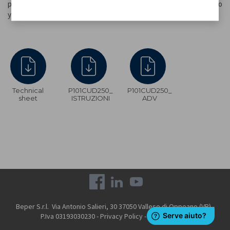
protectores de ventanas extraíbles y lavables. Botón de encendido
y patas antideslizantes estables con ventosa. Cuchara incluida.
Technical
P101CUD250_
P101CUD250_
sheet
ISTRUZIONI
ADV
Beper S.r.l. Via Antonio Salieri, 30 37050 Vallese di Oppeano (VR) -
P.Iva 03193030230 -
Privacy Policy
-
Cookie Policy