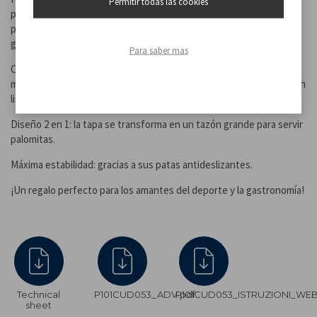
Permitir todas las cookies
para quienes no lo son, utiliza la circulación de aire caliente para
preparar deliciosas palomitas en menos de 3 minutos, sin añadir
grasa.
Para saber mas
Cocina con aire caliente: sin aceite ni mantequilla, para una
merienda ligera y sabrosa. Rápido y eficiente: tus palomitas estarán
listas en menos de 3 minutos.
Diseño 2 en 1: la tapa se transforma en un tazón grande para servir
palomitas.
Máxima estabilidad: gracias a sus patas antideslizantes.
¡Un regalo perfecto para los amantes del deporte y la gastronomía!
Technical
P101CUD053_ADV.pdf
P101CUD053_ISTRUZIONI_WEB
sheet