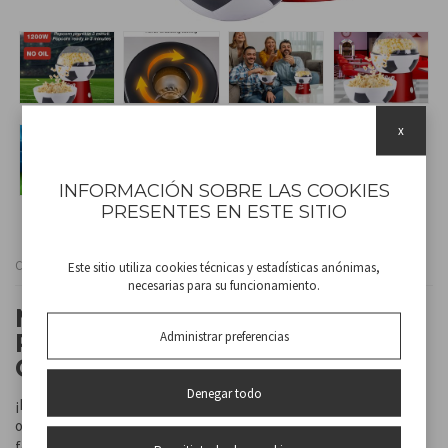
x
INFORMACIÓN SOBRE LAS COOKIES
PRESENTES EN ESTE SITIO
Cod
P101CUD053
Este sitio utiliza cookies técnicas y estadísticas anónimas,
necesarias para su funcionamiento.
MÁQUINA PARA HACER
Administrar preferencias
PALOMITAS DE MAÍZ CON AIRE
CALIENTE
Denegar todo
¡Lleva la diversión de las noches de cine y los partidos de fútbol a
otro nivel con esta simpática máquina para hacer palomitas con
forma de balón! Perfecta tanto para aficionados al fútbol como