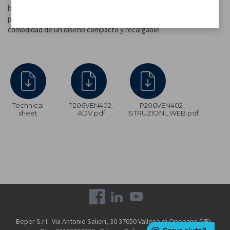
horas, mediante el práctico cable USB tipo C incluido en el
paquete. Perfecto para refrescarte estés donde estés, con la
comodidad de un diseño compacto y recargable.
Technical
P206VEN402_
P206VEN402_
sheet
ADV.pdf
ISTRUZIONI_WEB.pdf
Beper S.r.l. Via Antonio Salieri, 30 37050 Vallese di Oppeano (VR) -