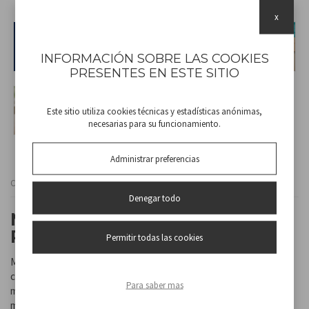
x
INFORMACIÓN SOBRE LAS COOKIES
PRESENTES EN ESTE SITIO
Este sitio utiliza cookies técnicas y estadísticas anónimas,
necesarias para su funcionamiento.
Administrar preferencias
Cod
P206VEN402
Denegar todo
MINI VENTILADOR
RECARGABLE
Permitir todas las cookies
Mini ventilador portátil con 3 velocidades seleccionables para un
confort personalizado. Equipado con una batería de litio de 200
Para saber mas
mAh, garantiza una autonomía de funcionamiento de hasta 40-60
minutos con una sola carga. El tiempo de recarga es de unas 3