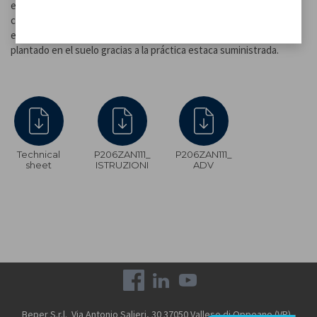
enciende automáticamente la lámpara UV-A de alta eficiencia al
caer de la noche. Rejillia externa de protección contra descargas
eléctricas. Se puede utilizar colgado del gancho,apoyado y
plantado en el suelo gracias a la práctica estaca suministrada.
Technical
P206ZAN111_
P206ZAN111_
sheet
ISTRUZIONI
ADV
Beper S.r.l. Via Antonio Salieri, 30 37050 Vallese di Oppeano (VR) -