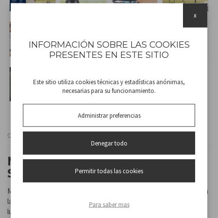
x
INFORMACIÓN SOBRE LAS COOKIES
PRESENTES EN ESTE SITIO
Este sitio utiliza cookies técnicas y estadísticas anónimas,
necesarias para su funcionamiento.
Administrar preferencias
Cod
P206ZAN111
Denegar todo
MOSQUITERA DE LINTERNA
SOLAR
Permitir todas las cookies
Mosquitera linterna solar ideal para capturar insectos voladores en
lastardes de verano. Durante el día, el producto se recarga con la
Para saber mas
luz solar a través del panel integrado,que