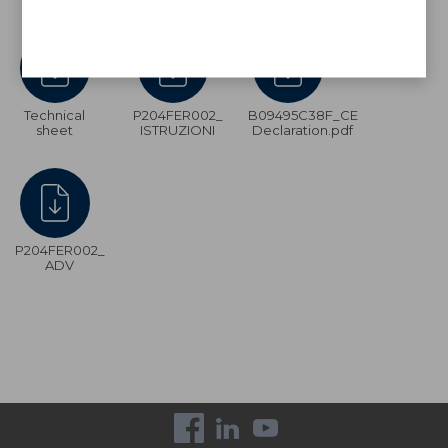
Technical
P204FER002_
B09495C38F_CE
sheet
ISTRUZIONI
Declaration.pdf
P204FER002_
ADV