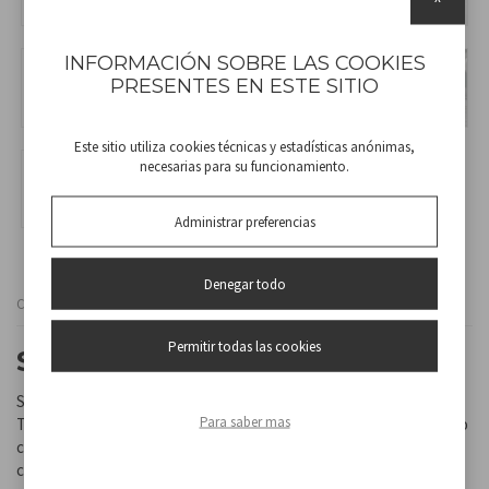
INFORMACIÓN SOBRE LAS COOKIES
PRESENTES EN ESTE SITIO
Este sitio utiliza cookies técnicas y estadísticas anónimas,
necesarias para su funcionamiento.
Administrar preferencias
Denegar todo
Cod
40.967N
Permitir todas las cookies
SAUNA FACIAL
Sauna facial diseñada para tratamientos curativos y relajantes.
Para saber mas
Tazón de evaporación interno en material antiadherente. Equipado
con una rejilla de regulación del vapor con 2 tipos diferentes de
configuraciones. Luz de funcionamiento y pies antideslizantes