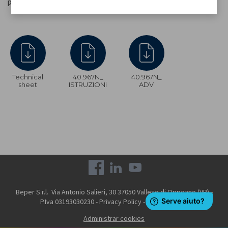
para mayor estabilidad.
Technical
40.967N_
40.967N_
sheet
ISTRUZIONi
ADV
Beper S.r.l. Via Antonio Salieri, 30 37050 Vallese di Oppeano (VR) -
P.Iva 03193030230 -
Privacy Policy
-
Cookie Policy
Administrar cookies