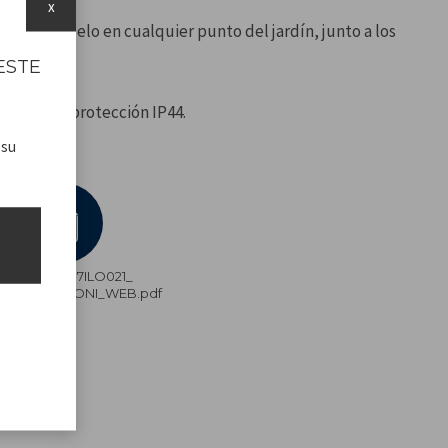
solar.
x
mparas al suelo en cualquier punto del jardín, junto a los
senderos.
ESTE
ontinua.
acias a la protección IP44.
 su
s
P207ILO021_
ISTRUZIONI_WEB.pdf