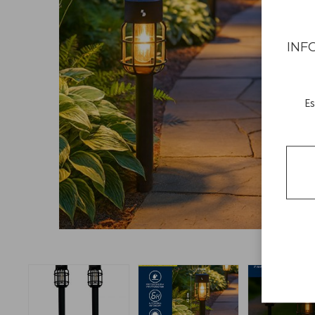
INF
Es