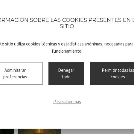
energía que reciben de la luz 
La estaca permite fijar las lá
parterres o a lo largo de los 
ORMACIÓN SOBRE LAS COOKIES PRESENTES EN 
Ofrece hasta 6 horas de luz c
SITIO
Apto para uso en exteriores gr
te sitio utiliza cookies técnicas y estadísticas anónimas, necesarias para
funcionamiento.
Administrar
Denegar
Permitir todas la
preferencias
todo
cookies
Technical
P207ILO021_
sheet
ADV.pdf
Para saber mas