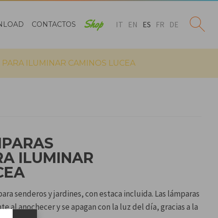
Shop
IT
EN
ES
FR
DE
NLOAD
CONTACTOS
 PARA ILUMINAR CAMINOS LUCEA
MPARAS
RA ILUMINAR
CEA
ara senderos y jardines, con estaca incluida. Las lámparas
al anochecer y se apagan con la luz del día, gracias a la