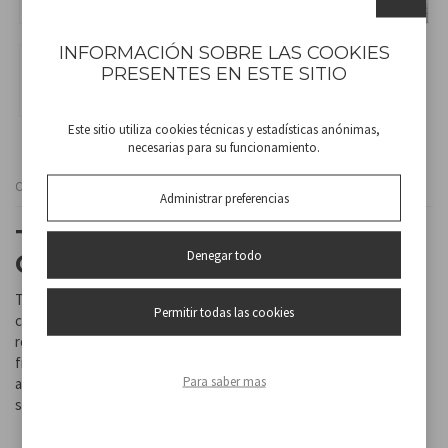
INFORMACIÓN SOBRE LAS COOKIES
PRESENTES EN ESTE SITIO
Este sitio utiliza cookies técnicas y estadísticas anónimas,
necesarias para su funcionamiento.
Cod
RI.080
Administrar preferencias
TERMOVENTILADOR
Denegar todo
CERÁMICO
Termoventiladorcon elementos calefactores de cerámica para
Permitir todas las cookies
calentar más rápido y de manera más uniforme. Con termostato
regulable y 2 potencias seleccionables. Función de ventilación
fresca y asa integrada para facilitar su transporte. Mecanismo de
Para saber mas
apagado automático en caso de caída y protección contra
sobrecalentamiento.