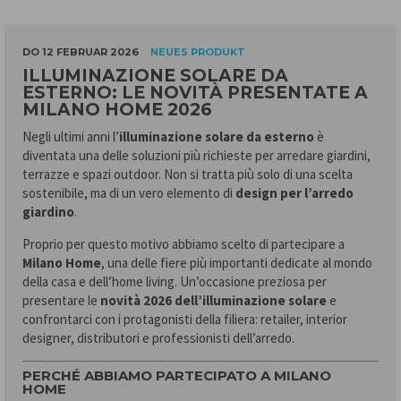
DO 12 FEBRUAR 2026
NEUES PRODUKT
ILLUMINAZIONE SOLARE DA
ESTERNO: LE NOVITÀ PRESENTATE A
MILANO HOME 2026
Negli ultimi anni l’
illuminazione solare da esterno
è
diventata una delle soluzioni più richieste per arredare giardini,
terrazze e spazi outdoor. Non si tratta più solo di una scelta
sostenibile, ma di un vero elemento di
design per l’arredo
giardino
.
Proprio per questo motivo abbiamo scelto di partecipare a
Milano Home
, una delle fiere più importanti dedicate al mondo
della casa e dell’home living. Un’occasione preziosa per
presentare le
novità 2026 dell’illuminazione solare
e
confrontarci con i protagonisti della filiera: retailer, interior
designer, distributori e professionisti dell’arredo.
PERCHÉ ABBIAMO PARTECIPATO A MILANO
HOME