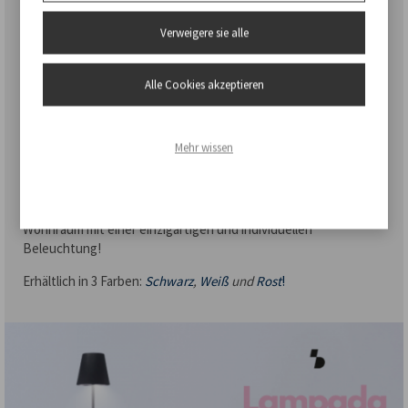
kontrolliert werden kann.
Verweigere sie alle
Die Vielseitigkeit ist eine weitere Stärke dieser Leuchte: Dank
der
5 verstellbaren Abschnitte ihres Stiels
kann sie überall
in der Wohnung aufgestellt werden, um sie an die spezifischen
Alle Cookies akzeptieren
Bedürfnisse und die Anordnung der Möbel anzupassen. Sie
eignet sich nicht nur hervorragend als Sofaleuchte, sondern
auch für die Beleuchtung von Tischen oder die Einrichtung von
Mehr wissen
Ecken und verleiht Ihrem Wohnraum einen Hauch von Eleganz
und Funktionalität.
Entdecken Sie die
Sofaleuchte
und bereichern Sie Ihren
Wohnraum mit einer einzigartigen und individuellen
Beleuchtung!
Erhältlich in 3 Farben:
Schwarz
,
Weiß
und
Rost
!