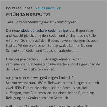
DO 27 APRIL 2023
NEUES PRODUKT
FRÜHJAHRSPUTZ!
Sind Sie in der Stimmung für den Frühjahrsputz?
Der neue
wiederaufladbare Bodenreiniger
von Beper saugt
und wäscht gleichzeitig den Boden und entfernt schnell alle
Arten von Schmutz auf dem Boden, sowohl flüssigen als auch
festen. Mit der praktischen Bürstenwalze können Sie den
Schmutz auf Böden und Teppichen aufnehmen.
Dank der praktischen LED-Anzeige können Sie den
verbleibenden Batteriestand überwachen und die gewünschte
der 2 Geschwindigkeiten wählen.
Ausgestattet mit zwei geräumigen Tanks: 1,2 l
Schmutzwassertank, 680 ml Reinwassertank. Ausgestattet mit
zwei HEPA-Filtern, die selbst kleinste Schmutzpartikel
auffangen, zwei Bürstenrollen und einer kleinen Bürste zur
Reinigung des Geräts nach dem Gebrauch.
Aufladung in 3 Stunden für eine Autonomie von etwa 25