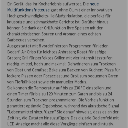
Ein Gerät, das Ihr Kocherlebnis aufwertet. Die
neue
Multifunktionsfritteuse
gart ohne Öl, mit einer innovativen
Hochgeschwindigkeits-Heißluftzirkulation, die perfekt für
knusprige und schmackhafte Gerichte ist. Darüber hinaus
können Sie dank der Grillfunktion Ihre Speisen mit den
charakteristischen Spuren und Aromen eines echten
Barbecues versehen.
Ausgestattet mit 8 vordefinierten Programmen für jeden
Bedarf: Air Crisp für leichtes Anbraten; Roast für saftige
Braten; Grill für perfektes Grillen mit vier Intensitätsstufen:
niedrig, mittel, hoch und maximal; Dehydrieren zum Trocknen
von Obst und Gemüse; Bake zum Backen von Kuchen; Pizza für
leckere Pizzen oder Focaccias; und Broil zum bequemen Garen
von Tiefkühlkost sowie ein manueller Modus.
Sie können die Temperatur auf bis zu 230 °C einstellen und
einen Timer für bis zu 120 Minuten zum Garen und bis zu 24
Stunden zum Trocknen programmieren. Die Vorheizfunktion
garantiert optimale Ergebnisse, während das akustische Signal
"Lebensmittel hinzufügen" Sie darauf hinweist, dass es an der
Zeit ist, die Zutaten hinzuzufügen. Das digitale Bedienfeld mit
LED-Anzeige macht alle diese Vorgänge einfach und intuitiv.