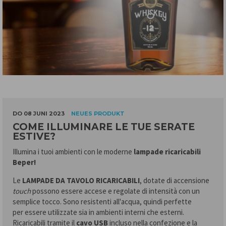
DO 08 JUNI 2023
NEUES PRODUKT
COME ILLUMINARE LE TUE SERATE
ESTIVE?
Illumina i tuoi ambienti con le moderne
lampade ricaricabili
Beper
!
Le
LAMPADE DA TAVOLO RICARICABILI
, dotate di accensione
touch
possono essere accese e regolate di intensità con un
semplice tocco. Sono resistenti all'acqua, quindi perfette
per essere utilizzate sia in ambienti interni che esterni.
Ricaricabili tramite il
cavo USB
incluso nella confezione e la