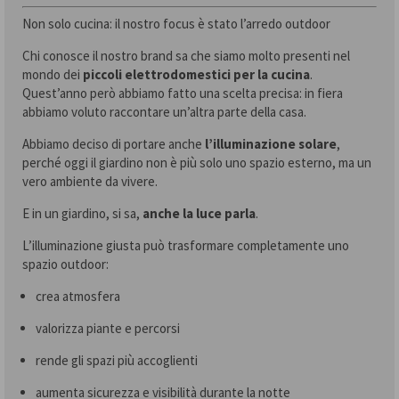
Non solo cucina: il nostro focus è stato l’arredo outdoor
Chi conosce il nostro brand sa che siamo molto presenti nel
mondo dei
piccoli elettrodomestici per la cucina
.
Quest’anno però abbiamo fatto una scelta precisa: in fiera
abbiamo voluto raccontare un’altra parte della casa.
Abbiamo deciso di portare anche
l’illuminazione solare
,
perché oggi il giardino non è più solo uno spazio esterno, ma un
vero ambiente da vivere.
E in un giardino, si sa,
anche la luce parla
.
L’illuminazione giusta può trasformare completamente uno
spazio outdoor:
crea atmosfera
valorizza piante e percorsi
rende gli spazi più accoglienti
aumenta sicurezza e visibilità durante la notte