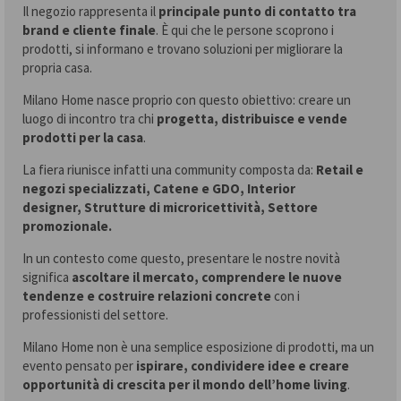
Il negozio rappresenta il
principale punto di contatto tra
brand e cliente finale
. È qui che le persone scoprono i
prodotti, si informano e trovano soluzioni per migliorare la
propria casa.
Milano Home nasce proprio con questo obiettivo: creare un
luogo di incontro tra chi
progetta, distribuisce e vende
prodotti per la casa
.
La fiera riunisce infatti una community composta da:
Retail e
negozi specializzati,
Catene e GDO,
Interior
designer,
Strutture di microricettività,
Settore
promozionale.
In un contesto come questo, presentare le nostre novità
significa
ascoltare il mercato, comprendere le nuove
tendenze e costruire relazioni concrete
con i
professionisti del settore.
Milano Home non è una semplice esposizione di prodotti, ma un
evento pensato per
ispirare, condividere idee e creare
opportunità di crescita per il mondo dell’home living
.