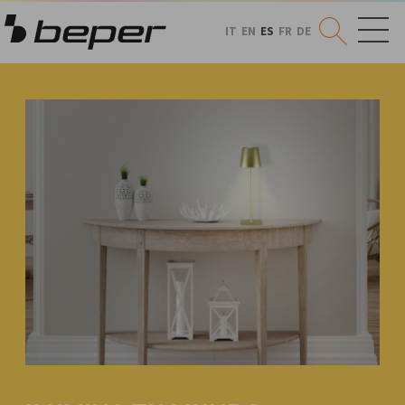
IT
EN
ES
FR
DE