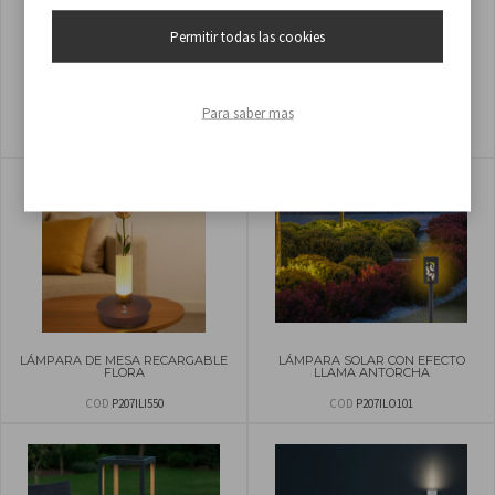
Permitir todas las cookies
LÁMPARA SOLAR SOLARIS
LÁMPARA SOLAR CON EFECTO
LLAMA ANTORCHA
Para saber mas
COD
P207ILO103
COD
P207ILO100
LÁMPARA DE MESA RECARGABLE
LÁMPARA SOLAR CON EFECTO
FLORA
LLAMA ANTORCHA
COD
P207ILI550
COD
P207ILO101