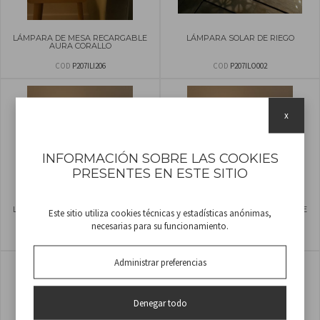
LÁMPARA DE MESA RECARGABLE
LÁMPARA SOLAR DE RIEGO
AURA CORALLO
COD
P207ILI206
COD
P207ILO002
x
INFORMACIÓN SOBRE LAS COOKIES
PRESENTES EN ESTE SITIO
LÁMPARA DE MESA RECARGABLE
LÁMPARA DE MESA RECARGABLE
Este sitio utiliza cookies técnicas y estadísticas anónimas,
AURA VANILLA
AURA MENTA
necesarias para su funcionamiento.
COD
P207ILI207
COD
P207ILI208
Administrar preferencias
Denegar todo