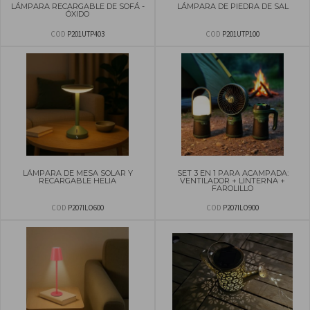
LÁMPARA RECARGABLE DE SOFÁ -
LÁMPARA DE PIEDRA DE SAL
ÓXIDO
COD
P201UTP403
COD
P201UTP100
LÁMPARA DE MESA SOLAR Y
SET 3 EN 1 PARA ACAMPADA:
RECARGABLE HELIA
VENTILADOR + LINTERNA +
FAROLILLO
COD
P207ILO600
COD
P207ILO900