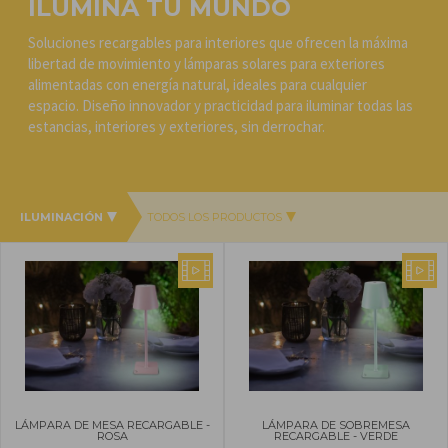
ILUMINA TU MUNDO
Soluciones recargables para interiores que ofrecen la máxima
libertad de movimiento y lámparas solares para exteriores
alimentadas con energía natural, ideales para cualquier
espacio. Diseño innovador y practicidad para iluminar todas las
estancias, interiores y exteriores, sin derrochar.
ILUMINACIÓN
TODOS LOS PRODUCTOS
LÁMPARA DE MESA RECARGABLE -
LÁMPARA DE SOBREMESA
ROSA
RECARGABLE - VERDE