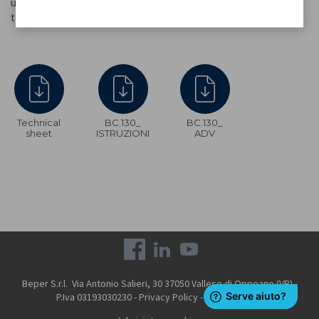
una hora y un temporizador ajustable de 13 horas. Taza medidora y
taza medidora proporcionadas. Pies antideslizantes.
Technical
BC.130_
BC.130_
sheet
ISTRUZIONI
ADV
Beper S.r.l. Via Antonio Salieri, 30 37050 Vallese di Oppeano (VR) -
P.Iva 03193030230 -
Privacy Policy
-
Cookie Policy