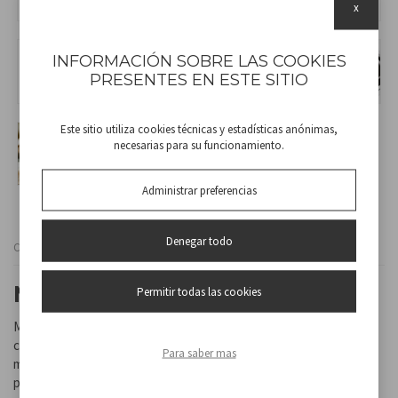
x
INFORMACIÓN SOBRE LAS COOKIES
PRESENTES EN ESTE SITIO
Este sitio utiliza cookies técnicas y estadísticas anónimas,
necesarias para su funcionamiento.
Administrar preferencias
Denegar todo
Cod
BC.130
MÁQUINA DEL PAN
Permitir todas las cookies
Máquina para hacer pan con recipiente antiadherente y lavable y
con ventana para controlar el progreso de la cocción. Capacidad
Para saber mas
máxima 900gr de pan. Amasa, sube y hornea pan. Tiene 12
programas seleccionables, que se mantienen calientes durante