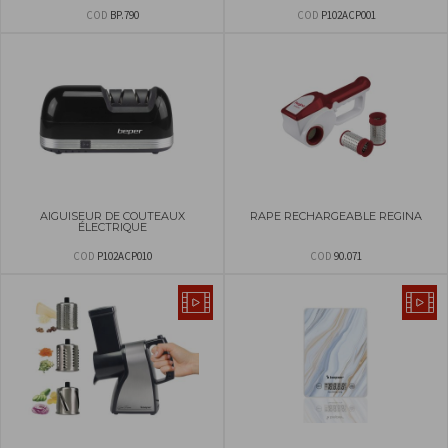
COD
BP.790
COD
P102ACP001
AIGUISEUR DE COUTEAUX
RAPE RECHARGEABLE REGINA
ÉLECTRIQUE
COD
P102ACP010
COD
90.071