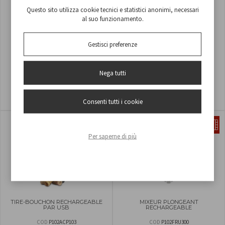
Questo sito utilizza cookie tecnici e statistici anonimi, necessari
al suo funzionamento.
Gestisci preferenze
Nega tutti
ROULEAU DE SACS POUR
RÉFRIGÉRATEUR ÉLECTRIQUE
SCELLEUSE
PORTABLE 24L
Consenti tutti i cookie
COD
RCO9003028
COD
P102CON300
Per saperne di più
TIRE-BOUCHON RECHARGEABLE
MIXEUR PLONGEANT
PAR USB
RECHARGEABLE
COD
P102ACP103
COD
P102FRU300