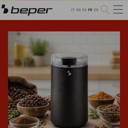
IT
EN
ES
FR
DE