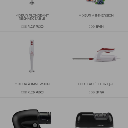
MIXEUR PLONGEANT
MIXEUR À IMMERSION
RECHARGEABLE
COD
P102FRU300
COD
BP.654
MIXEUR À IMMERSION
COUTEAU ÉLECTRIQUE
COD
P102FRU003
COD
BP.790